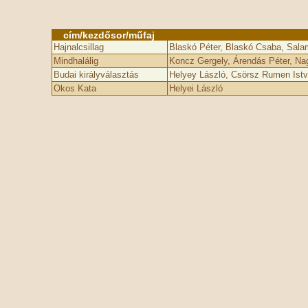
cím/kezdősor/műfaj
Hajnalcsillag
Blaskó Péter, Blaskó Csaba, Sala
Mindhalálig
Koncz Gergely, Árendás Péter, Nag
Budai királyválasztás
Helyey László, Csörsz Rumen Ist
Okos Kata
Helyei László