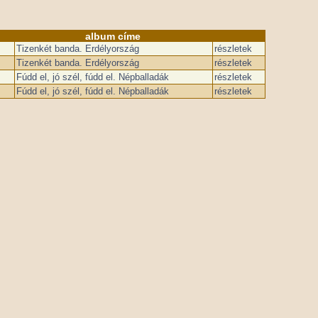
album címe
Tizenkét banda. Erdélyország
részletek
Tizenkét banda. Erdélyország
részletek
Fúdd el, jó szél, fúdd el. Népballadák
részletek
Fúdd el, jó szél, fúdd el. Népballadák
részletek