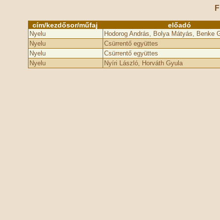
F
cím/kezdősor/műfaj
előadó
Nyelu
Hodorog András, Bolya Mátyás, Benke G
Nyelu
Csürrentő együttes
Nyelu
Csürrentő együttes
Nyelu
Nyíri László, Horváth Gyula