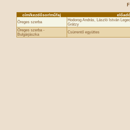
F
cím/kezdősor/műfaj
előad
Hodorog András, László István Lege
Öreges szerba
Grátzy
Öreges szerba -
Csürrentő együttes
Bulgárjászka