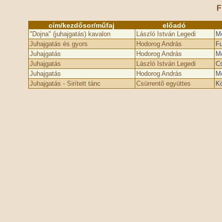
F
cím/kezdősor/műfaj
előadó
"Dojna" (juhajgatás) kavalon
László István Legedi
Mo
Juhajgatás és gyors
Hodorog András
Fu
Juhajgatás
Hodorog András
Mo
Juhajgatás
László István Legedi
C
Juhajgatás
Hodorog András
Mo
Juhajgatás - Sirített tánc
Csürrentő együttes
Kö