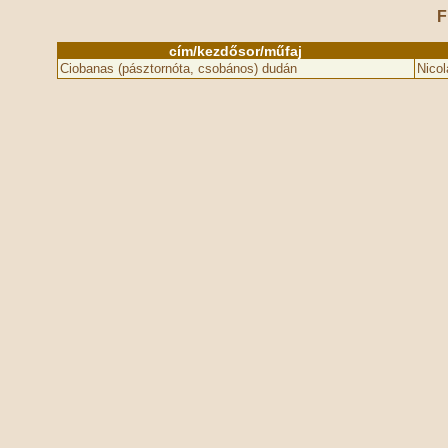
F
cím/kezdősor/műfaj
Ciobanas (pásztornóta, csobános) dudán
Nicol