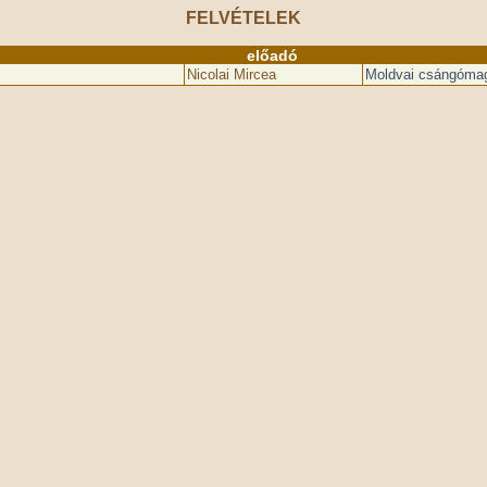
FELVÉTELEK
előadó
Nicolai Mircea
Moldvai csángómag