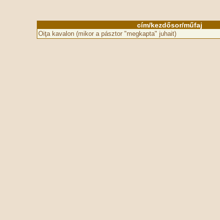
cím/kezdősor/műfaj
Oiţa kavalon (mikor a pásztor "megkapta" juhait)