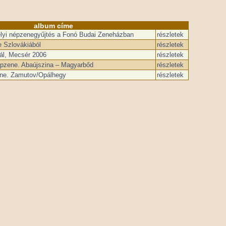
album címe
élyi népzenegyűjtés a Fonó Budai Zeneházban
részletek
 Szlovákiából
részletek
ál, Mecsér 2006
részletek
épzene. Abaújszina – Magyarbőd
részletek
ne. Zamutov/Opálhegy
részletek