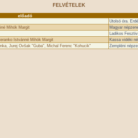
FELVÉTELEK
előadó
Utolsó óra. Erd
né Mihók Margit
Magyar népzene
Ladikos Fesztiv
eranko Istvánné Mihók Margit
Kassa vidéki n
nka, Jurej Ovšak "Guba", Michal Ferenc "Kohucik"
Zempléni népze