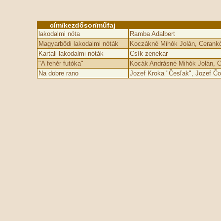
cím/kezdősor/műfaj
lakodalmi nóta
Ramba Adalbert
Magyarbődi lakodalmi nóták
Koczákné Mihók Jolán, Cerankó
Kartali lakodalmi nóták
Csík zenekar
"A fehér futóka"
Kocák Andrásné Mihók Jolán, C
Na dobre rano
Jozef Kroka "Česľak", Jozef Čo