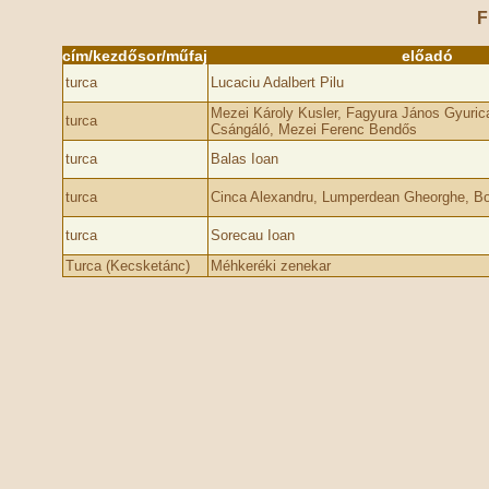
F
cím/kezdősor/műfaj
előadó
turca
Lucaciu Adalbert Pilu
Mezei Károly Kusler, Fagyura János Gyuric
turca
Csángáló, Mezei Ferenc Bendős
turca
Balas Ioan
turca
Cinca Alexandru, Lumperdean Gheorghe, Bo
turca
Sorecau Ioan
Turca (Kecsketánc)
Méhkeréki zenekar