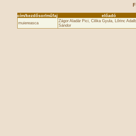
F
cím/kezdősor/műfaj
előadó
Zágor Aladár Pici, Cilika Gyula, Lőrinc Adal
muiereasca
Sándor