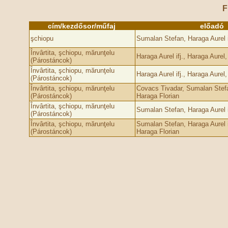
F
cím/kezdősor/műfaj
előadó
şchiopu
Sumalan Stefan, Haraga Aurel i
Învârtita, şchiopu, mărunţelu
Haraga Aurel ifj., Haraga Aurel
(Párostáncok)
Învârtita, şchiopu, mărunţelu
Haraga Aurel ifj., Haraga Aurel
(Párostáncok)
Învârtita, şchiopu, mărunţelu
Covacs Tivadar, Sumalan Stefa
(Párostáncok)
Haraga Florian
Învârtita, şchiopu, mărunţelu
Sumalan Stefan, Haraga Aurel i
(Párostáncok)
Învârtita, şchiopu, mărunţelu
Sumalan Stefan, Haraga Aurel if
(Párostáncok)
Haraga Florian