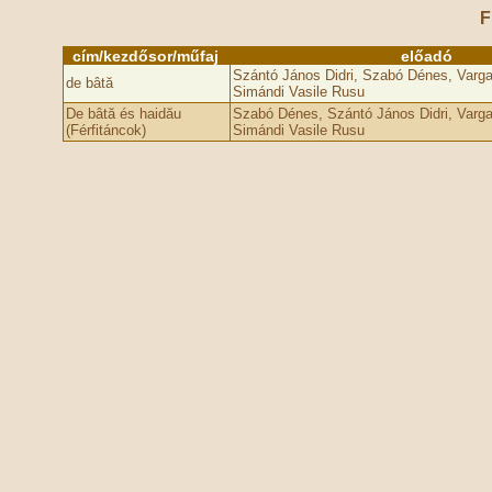
F
cím/kezdősor/műfaj
előadó
Szántó János Didri, Szabó Dénes, Varga 
de bâtă
Simándi Vasile Rusu
De bâtă és haidău
Szabó Dénes, Szántó János Didri, Varga 
(Férfitáncok)
Simándi Vasile Rusu