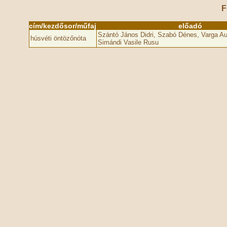
F
cím/kezdősor/műfaj
előadó
Szántó János Didri, Szabó Dénes, Varga Aur
húsvéti öntözőnóta
Simándi Vasile Rusu