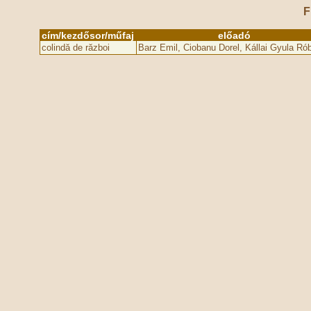
F
cím/kezdősor/műfaj
előadó
colindă de război
Barz Emil, Ciobanu Dorel, Kállai Gyula Rób