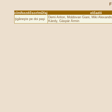
F
cím/kezdősor/műfaj
előadó
Demi Ariton, Moldovan Giani, Miki Alexandr
ţigăneşte pe doi paşi
Károly, Gáspár Ármin