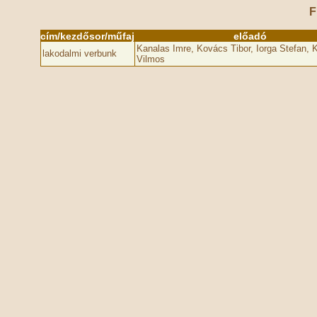
F
cím/kezdősor/műfaj
előadó
Kanalas Imre, Kovács Tibor, Iorga Stefan, 
lakodalmi verbunk
Vilmos