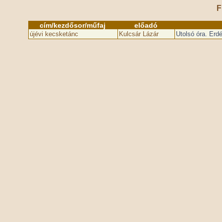
F
cím/kezdősor/műfaj
előadó
újévi kecsketánc
Kulcsár Lázár
Utolsó óra. Erd