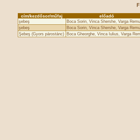
F
cím/kezdősor/műfaj
előadó
şebeş
Boca Sorin, Vinca Shershe, Varga Rem
şebeş
Boca Sorin, Vinca Shershe, Varga Rem
Şebeş (Gyors párostánc)
Boca Gheorghe, Vinca Iulius, Varga Re