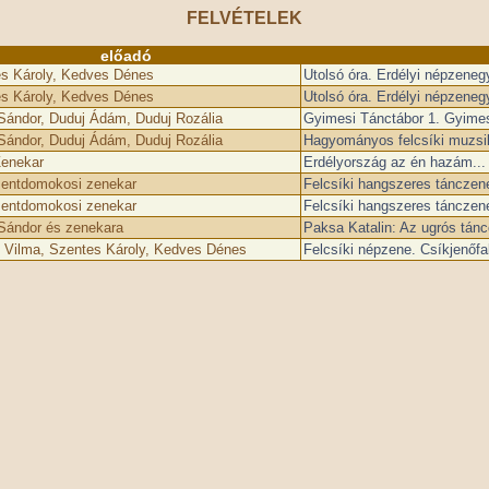
FELVÉTELEK
előadó
s Károly, Kedves Dénes
Utolsó óra. Erdélyi népzene
s Károly, Kedves Dénes
Utolsó óra. Erdélyi népzene
Sándor, Duduj Ádám, Duduj Rozália
Gyimesi Tánctábor 1. Gyimes
Sándor, Duduj Ádám, Duduj Rozália
Hagyományos felcsíki muzsi
Zenekar
Erdélyország az én hazám...
entdomokosi zenekar
Felcsíki hangszeres tánczen
entdomokosi zenekar
Felcsíki hangszeres tánczen
Sándor és zenekara
Paksa Katalin: Az ugrós tánc
 Vilma, Szentes Károly, Kedves Dénes
Felcsíki népzene. Csíkjenőfa