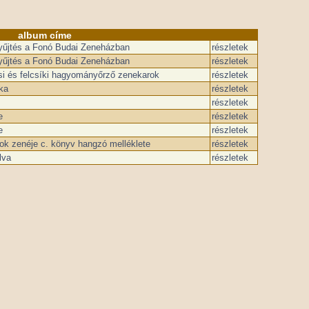
album címe
gyűjtés a Fonó Budai Zeneházban
részletek
gyűjtés a Fonó Budai Zeneházban
részletek
i és felcsíki hagyományőrző zenekarok
részletek
ka
részletek
részletek
e
részletek
e
részletek
ok zenéje c. könyv hangzó melléklete
részletek
lva
részletek