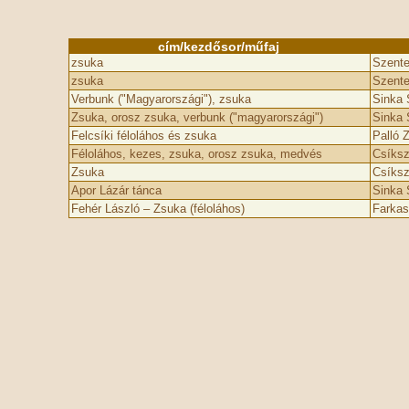
cím/kezdősor/műfaj
zsuka
Szente
zsuka
Szente
Verbunk ("Magyarországi"), zsuka
Sinka 
Zsuka, orosz zsuka, verbunk ("magyarországi")
Sinka 
Felcsíki féloláhos és zsuka
Palló 
Féloláhos, kezes, zsuka, orosz zsuka, medvés
Csíksz
Zsuka
Csíksz
Apor Lázár tánca
Sinka 
Fehér László – Zsuka (féloláhos)
Farkas