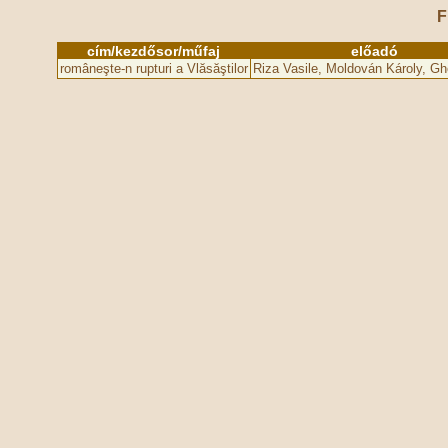
F
cím/kezdősor/műfaj
előadó
româneşte-n rupturi a Vlăsăştilor
Riza Vasile, Moldován Károly, Ghe