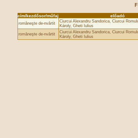
F
cím/kezdősor/műfaj
előadó
Ciurcui Alexandru Sandorica, Ciurcui Romu
româneşte de-nvârtit
Károly, Gheti Iulius
Ciurcui Alexandru Sandorica, Ciurcui Romu
româneşte de-nvârtit
Károly, Gheti Iulius