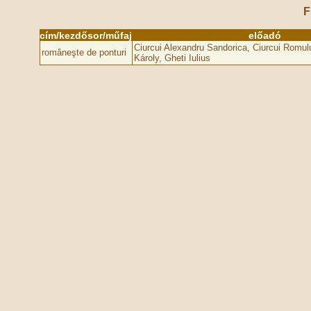
F
cím/kezdősor/műfaj
előadó
Ciurcui Alexandru Sandorica, Ciurcui Romu
româneşte de ponturi
Károly, Gheti Iulius