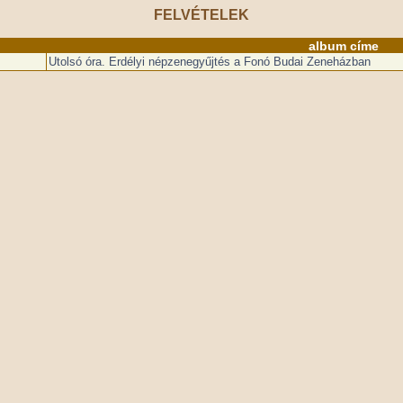
FELVÉTELEK
album címe
Utolsó óra. Erdélyi népzenegyűjtés a Fonó Budai Zeneházban