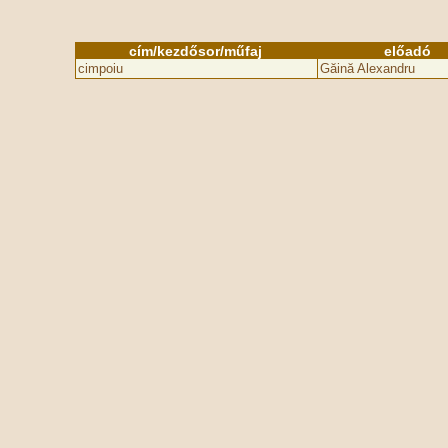
cím/kezdősor/műfaj
előadó
cimpoiu
Găină Alexandru