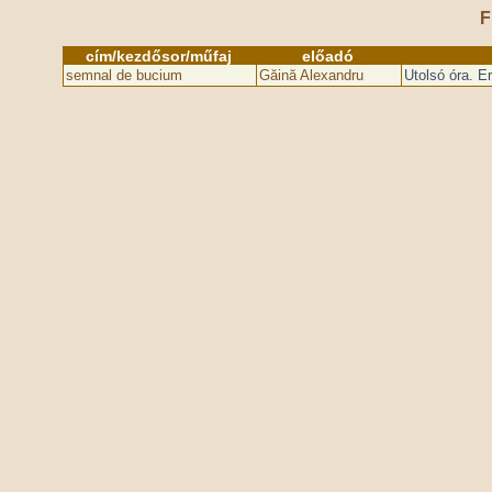
F
cím/kezdősor/műfaj
előadó
semnal de bucium
Găină Alexandru
Utolsó óra. E