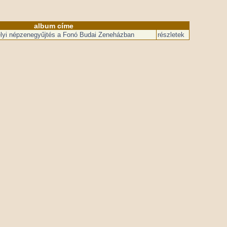
album címe
élyi népzenegyűjtés a Fonó Budai Zeneházban
részletek