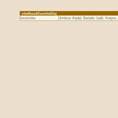
cím/kezdősor/műfaj
levesnóta
Ambrus Árpád, Bartalis Judit, Korpos 