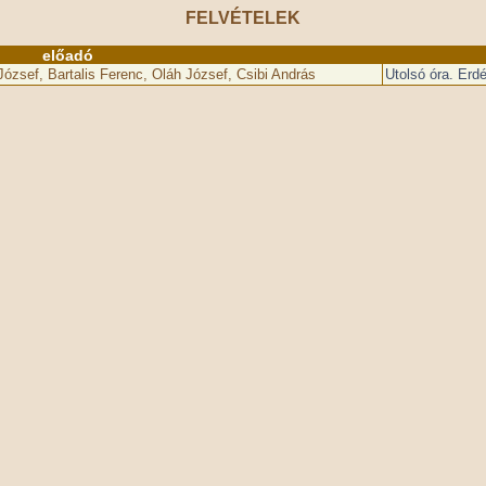
FELVÉTELEK
előadó
József, Bartalis Ferenc, Oláh József, Csibi András
Utolsó óra. Erd