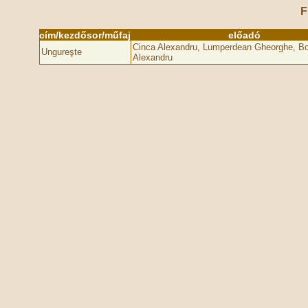
F
cím/kezdősor/műfaj
előadó
Cinca Alexandru, Lumperdean Gheorghe, B
Ungureşte
Alexandru