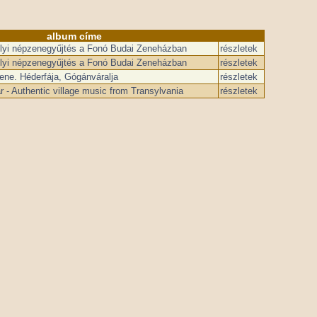
album címe
élyi népzenegyűjtés a Fonó Budai Zeneházban
részletek
élyi népzenegyűjtés a Fonó Budai Zeneházban
részletek
ene. Héderfája, Gógánváralja
részletek
r - Authentic village music from Transylvania
részletek