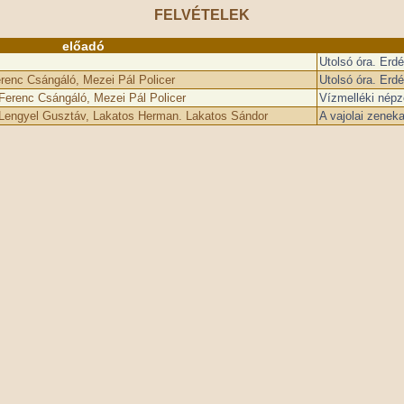
FELVÉTELEK
előadó
Utolsó óra. Erd
renc Csángáló, Mezei Pál Policer
Utolsó óra. Erd
Ferenc Csángáló, Mezei Pál Policer
Vízmelléki népz
, Lengyel Gusztáv, Lakatos Herman. Lakatos Sándor
A vajolai zeneka