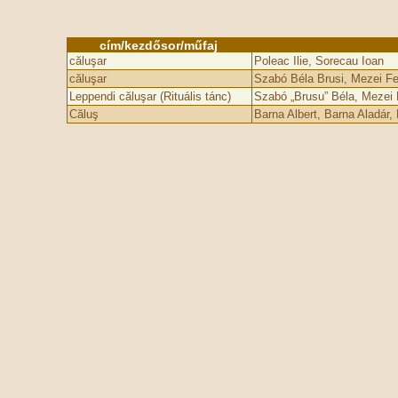
cím/kezdősor/műfaj
căluşar
Poleac Ilie, Sorecau Ioan
căluşar
Szabó Béla Brusi, Mezei Fe
Leppendi căluşar (Rituális tánc)
Szabó „Brusu” Béla, Mezei 
Căluş
Barna Albert, Barna Aladár