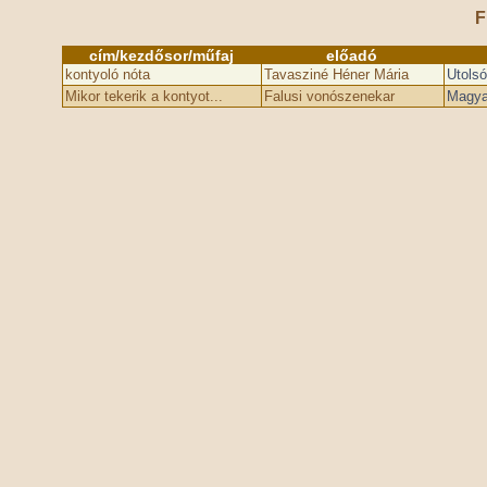
F
cím/kezdősor/műfaj
előadó
kontyoló nóta
Tavasziné Héner Mária
Utolsó
Mikor tekerik a kontyot...
Falusi vonószenekar
Magyar