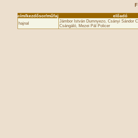
F
cím/kezdősor/műfaj
előadó
Jámbor István Dumnyezo, Csányi Sándor Ci
hajnal
Csángáló, Mezei Pál Policer