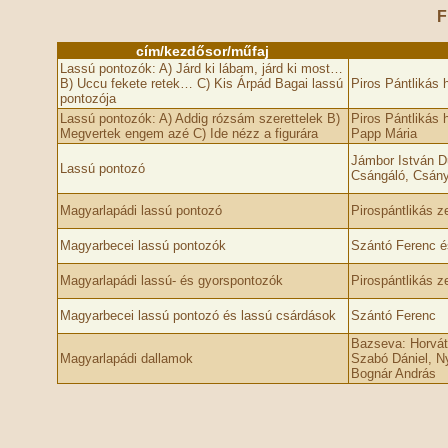
F
cím/kezdősor/műfaj
Lassú pontozók: A) Járd ki lábam, járd ki most…
B) Uccu fekete retek… C) Kis Árpád Bagai lassú
Piros Pántlikás
pontozója
Lassú pontozók: A) Addig rózsám szerettelek B)
Piros Pántlikás
Megvertek engem azé­ C) Ide nézz a figurára
Papp Mária
Jámbor István 
Lassú pontozó
Csángáló, Csány
Magyarlapádi lassú pontozó
Pirospántlikás z
Magyarbecei lassú pontozók
Szántó Ferenc é
Magyarlapádi lassú- és gyorspontozók
Pirospántlikás z
Magyarbecei lassú pontozó és lassú csárdások
Szántó Ferenc
Bazseva: Horvát
Magyarlapádi dallamok
Szabó Dániel, N
Bognár András