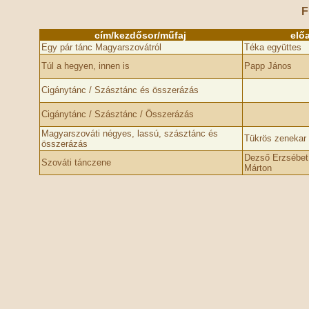
F
cím/kezdősor/műfaj
elő
Egy pár tánc Magyarszovátról
Téka együttes
Túl a hegyen, innen is
Papp János
Cigánytánc / Szásztánc és összerázás
Cigánytánc / Szásztánc / Összerázás
Magyarszováti négyes, lassú, szásztánc és
Tükrös zenekar
összerázás
Dezső Erzsébet
Szováti tánczene
Márton