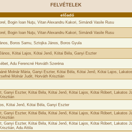
FELVÉTELEK
előadó
orel, Bogin Ioan Nuţu, Vitan Alexandru Kakori, Simándi Vasile Rusu
orel, Bogin Ioan Nuţu, Vitan Alexandru Kakori, Simándi Vasile Rusu
János, Boros Samu, Sztojka János, Boros Gyula
János, Kótai Lajos, Kótai Jenő, Kótai Béla, Ganyi Eszter
ébet, Adu Ferencné Horváth Szeréna
áné Molnár Mária, Ganyi Eszter, Kótai Béla, Kótai Jenő, Kótai Lajos, Lakato
sefné Molnár Judit, Horváth Krisztián
t, Ganyi Eszter, Kótai Béla, Kótai Jenő, Kótai Lajos, Kótai Róbert, Lakatos J
Krisztián
jos, Kótai Jenő, Kótai Béla, Ganyi Eszter
t, Ganyi Eszter, Kótai Béla, Kótai Jenő, Kótai Lajos, Kótai Róbert, Lakatos J
Krisztián
t, Ganyi Eszter, Kótai Béla, Kótai Jenő, Kótai Lajos, Kótai Róbert, Lakatos J
risztián, Adu Attila