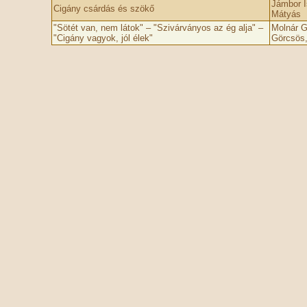
Jámbor I
Cigány csárdás és szökő
Mátyás
"Sötét van, nem látok" – "Szivárványos az ég alja" –
Molnár G
"Cigány vagyok, jól élek"
Görcsös, 