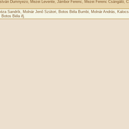
stván Dumnyezo, Mezei Levente, Jámbor Ferenc, Mezei Ferenc Csángáló, C
éza Sandrík, Molnár Jenő Szútori, Botos Béla Bumbi, Molnár András, Kalocsa
Botos Béla ifj.