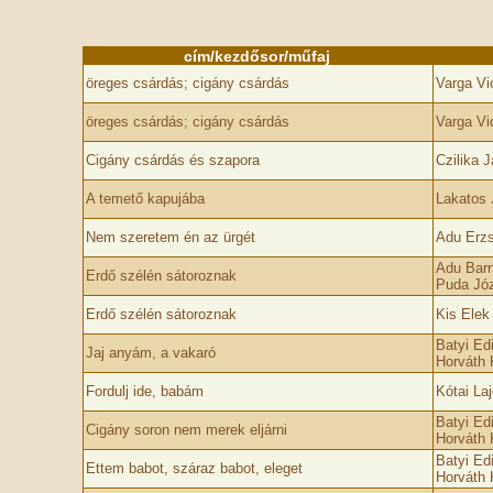
cím/kezdősor/műfaj
öreges csárdás; cigány csárdás
Varga Vi
öreges csárdás; cigány csárdás
Varga Vi
Cigány csárdás és szapora
Czilika 
A temető kapujába
Lakatos 
Nem szeretem én az ürgét
Adu Erzs
Adu Barn
Erdő szélén sátoroznak
Puda Józ
Erdő szélén sátoroznak
Kis Elek
Batyi Edi
Jaj anyám, a vakaró
Horváth 
Fordulj ide, babám
Kótai La
Batyi Edi
Cigány soron nem merek eljárni
Horváth 
Batyi Edi
Ettem babot, száraz babot, eleget
Horváth K