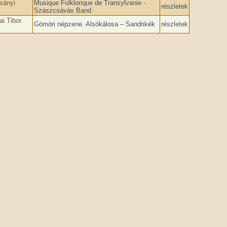
sányi
Musique Folklorique de Transylvanie -
részletek
Szászcsávás Band
i Tibor
Gömöri népzene. Alsókálosa – Sandrikék
részletek