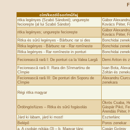
F
cím/kezdősor/műfaj
ritka legényes (Szabó Sándoré); ungureşte
Gábor Alexandru
fecioreşte (al lui Szabó Sándor)
Kovács Péter, Fi
Gábor Alexandru
ritka legényes; ungureşte fecioreşte
Kovács Péter, Fi
Ritka és sűrű legényes - Bărbunc rar si des
Bonchidai zenek
Ritka legényes - Bărbunc rar - Rar romîneste
Bonchidai zenek
Ritka legényes - Rar romîneste in ponturi
Bonchidai zenek
Feciorească rară I: De ponturi ca la Valea Largă
Demi Ariton és 
Feciorească rară II: Rara din Sînmartinu de
Ioan Bota, Alex
Cîmpie
Zoltán és zenek
Feciorească rară III: De ponturi din Soporu de
Alexandru Ciurcu
Cîmpie
zenekara
Régi ritka magyar
Ökrös Csaba, Ho
Ördöngösfüzes – Ritka és sűrű fogásolás
Gáspár Pikó, Fe
Árendás Péter, H
Járd ki lábam, járd ki most!
Eszterlánc
Belépő
Poros zenekar
a. A csobán nótája (3) – b. Magyar tánc
Copán György