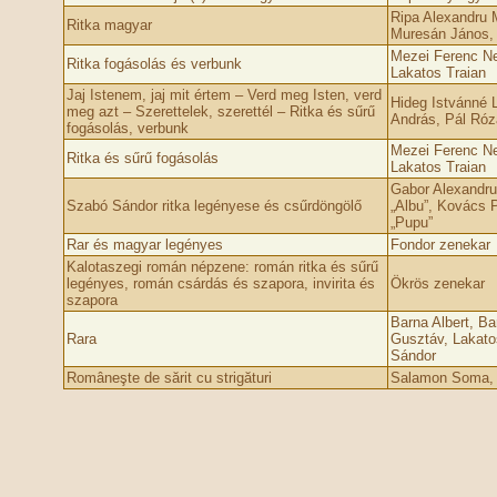
Ripa Alexandru M
Ritka magyar
Muresán János,
Mezei Ferenc Nel
Ritka fogásolás és verbunk
Lakatos Traian
Jaj Istenem, jaj mit értem – Verd meg Isten, verd
Hideg Istvánné 
meg azt – Szerettelek, szerettél – Ritka és sűrű
András, Pál Róz
fogásolás, verbunk
Mezei Ferenc Nel
Ritka és sűrű fogásolás
Lakatos Traian
Gabor Alexandru
Szabó Sándor ritka legényese és csűrdöngölő
„Albu”, Kovács P
„Pupu”
Rar és magyar legényes
Fondor zenekar
Kalotaszegi román népzene: román ritka és sűrű
legényes, román csárdás és szapora, invirita és
Ökrös zenekar
szapora
Barna Albert, Ba
Rara
Gusztáv, Lakato
Sándor
Româneşte de sărit cu strigături
Salamon Soma, 