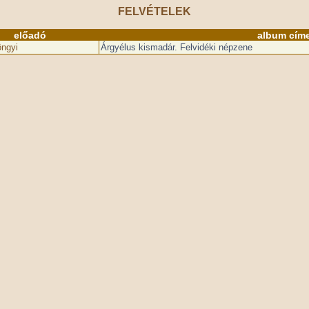
FELVÉTELEK
előadó
album cím
ngyi
Árgyélus kismadár. Felvidéki népzene