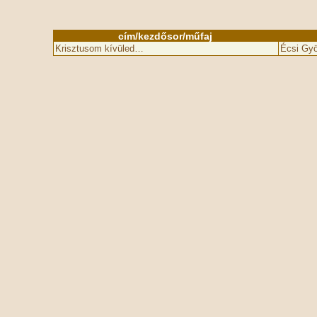
cím/kezdősor/műfaj
Krisztusom kívüled…
Écsi Gyö