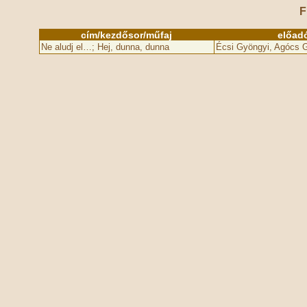
F
cím/kezdősor/műfaj
előad
Ne aludj el…; Hej, dunna, dunna
Écsi Gyöngyi, Agócs G