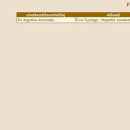
F
cím/kezdősor/műfaj
előadó
Az árgyélus kismadár…
Écsi Gyöngyi, Hegedős zenekar