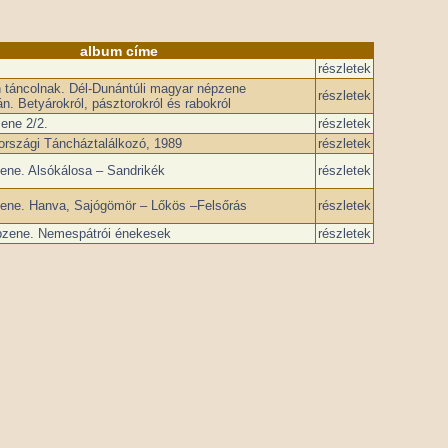
album címe
részletek
 táncolnak. Dél-Dunántúli magyar népzene
részletek
án. Betyárokról, pásztorokról és rabokról
ene 2/2.
részletek
országi Táncháztalálkozó, 1989
részletek
ene. Alsókálosa – Sandrikék
részletek
ene. Hanva, Sajógömör – Lőkös –Felsőrás
részletek
zene. Nemespátrói énekesek
részletek