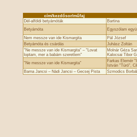
cím/kezdősor/műfaj
Dél-alföldi betyárnóták
Bartina
Betyárnóta
Egyszólam együt
Nem messze van ide Kismargita
Pál József
Betyárnóta és csárdás
Juhász Zoltán
"Ne messze van ide Kismargita" – "Lovat
Molnár Géza Sand
loptam, mer­­ a babám szerettem"
Kalocsai Tibor G
Farkas Elemér "I
"Ne messze van ide Kismargita"
István "Túró", 
Barna Jancsi – Nádi Jancsi – Gecsej Pista
Szmodics Borbá