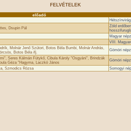
FELVÉTELEK
előadó
Hétszínvirág
Zöld erdőben
tes, Dsupin Pál
hosszifurugl
Magyar népz
VIII. Magyar
rík, Molnár Jenő Szútori, Botos Béla Bumbi, Molnár András,
Gömöri népz
örcsös, Botos Béla ifj.
mi", Seres Kálmán Fütykő, Cibula Károly "Osgyáni", Brindzák
Gömöri népz
Cibula Géza "Hagyma, Laczkó János
la, Szmodics Rózsa
Somogyi nép