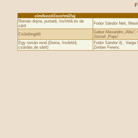
F
cím/kezdősor/műfaj
Román dojna, purtată, învîrtită és de
Fodor Sándor Neti, Mest
sărit
Gabor Alexandru „Albu”, 
Csűrdöngölő
József „Pupu”
Egy román rend (Doina, învârtită,
Fodor Sándor ifj., Varga
csárdás,de sărit)
Zimber Ferenc