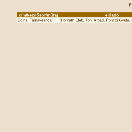
F
cím/kezdősor/műfaj
előadó
Doina, Tarnaveanca
Horváth Elek, Toni Árpád, Ponczi Gyula,