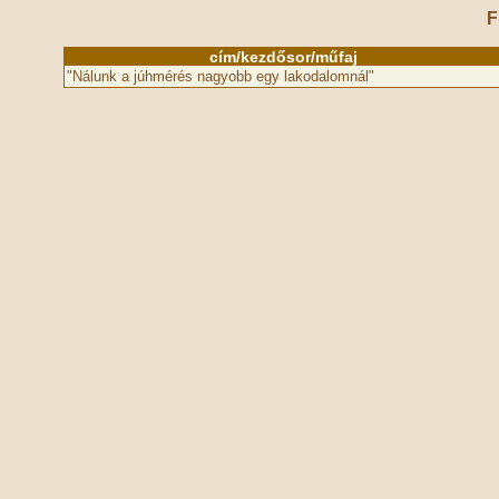
F
cím/kezdősor/műfaj
"Nálunk a júhmérés nagyobb egy lakodalomnál"