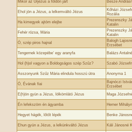
Mikor az Úrjézus a földön járt
Besze Andrásn
Kőházi József
Ehol jön a Jézus, a lelkemváltó Jézus
Rozália
Prezenszky J
Ha kimegyek ajtóm elejbe
Katalin
Prezenszky J
Fehér rózsa, Mária
Katalin
Balogh Lajosn
Ó, szép piros hajnal
Erzsébet
Tengernek közepébe’ egy aranyfa
Balázs Antalné
Hol (h)ol vagyon a Boldogságos szép Szűz?
Szabó Józsefn
Asszonyunk Szűz Mária elindula hosszú útra
Anonyma 1
Bajnóczi Istvá
Ó, Évának fiai
Erzsébet
E(h)ön gyün a Jézus, lölkömlátó Jézus
Maga Józsefné
Én lefekszöm én ágyamba
Herner Mihály
Hegyet hágék, lőtőt lépék
Benke Jánosn
Ehun gyün a Jézus, a lelkünkváltó Jézus
Káli Jánosné 