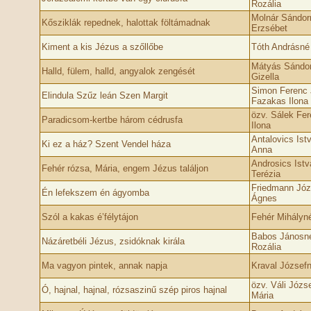
Rozália
Molnár Sándor
Kősziklák repednek, halottak föltámadnak
Erzsébet
Kiment a kis Jézus a szőllőbe
Tóth Andrásné 
Mátyás Sándo
Halld, fülem, halld, angyalok zengését
Gizella
Simon Ferenc 
Elindula Szűz leán Szen Margit
Fazakas Ilona
özv. Sálek Fe
Paradicsom-kertbe három cédrusfa
Ilona
Antalovics Is
Ki ez a ház? Szent Vendel háza
Anna
Androsics Ist
Fehér rózsa, Mária, engem Jézus találjon
Terézia
Friedmann Józ
Én lefekszem én ágyomba
Ágnes
Szól a kakas é’félytájon
Fehér Mihályn
Babos Jánosn
Názáretbéli Jézus, zsidóknak királa
Rozália
Ma vagyon pintek, annak napja
Kraval Józsefn
özv. Váli Józs
Ó, hajnal, hajnal, rózsaszinű szép piros hajnal
Mária