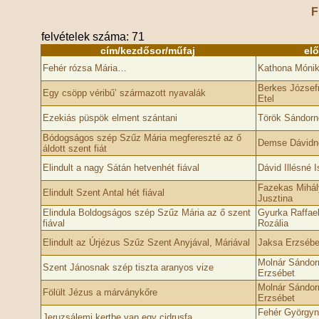
F
felvételek száma: 71
cím/kezdősor/műfaj
el
Fehér rózsa Mária…
Kathona Móni
Berkes József
Egy csöpp véribű’ származott nyavalák
Etel
Ezekiás püspök elment szántani
Török Sándorné
Bódogságos szép Szűz Mária megfereszté az ő
Demse Dávidné
áldott szent fiát
Elindult a nagy Sátán hetvenhét fiával
Dávid Illésné I
Fazekas Mihá
Elindult Szent Antal hét fiával
Jusztina
Elindula Boldogságos szép Szűz Mária az ő szent
Gyurka Raffae
fiával
Rozália
Elindult az Úrjézus Szűz Szent Anyjával, Máriával
Jaksa Erzsébe
Molnár Sándor
Szent Jánosnak szép tiszta aranyos vize
Erzsébet
Molnár Sándor
Fölült Jézus a márványkőre
Erzsébet
Fehér Györgyn
Jeruzsálemi kertbe van egy cidrusfa