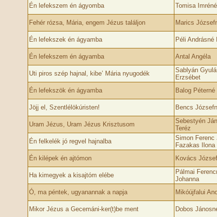
Én lefekszem én ágyomba
Tomisa Imréné
Fehér rózsa, Mária, engem Jézus találjon
Marics József
Én lefekszek én ágyamba
Péli Andrásné 
Én lefekszem én ágyamba
Antal Angéla
Sablyán Gyulá
Uti piros szép hajnal, kibe’ Mária nyugodék
Erzsébet
Én lefekszök én ágyamba
Balog Péterné 
Jöjj el, Szentlélökúristen!
Bencs Józsefn
Sebestyén Ján
Uram Jézus, Uram Jézus Krisztusom
Teréz
Simon Ferenc 
Én felkelék jó regvel hajnalba
Fazakas Ilona
Én kilépek én ajtómon
Kovács József
Pálmai Ferenc
Ha kimegyek a kisajtóm elébe
Johanna
Ó, ma péntek, ugyanannak a napja
Mikóújfalui A
Mikor Jézus a Gecemáni-ker(t)be ment
Dobos Jánosné