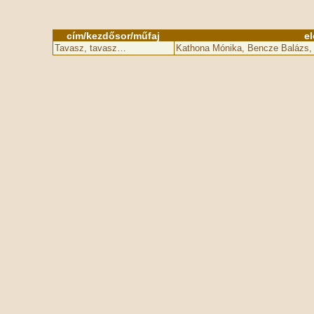
cím/kezdősor/műfaj
e
Tavasz, tavasz…
Kathona Mónika, Bencze Balázs,