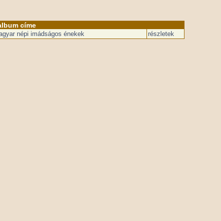
album címe
Magyar népi imádságos énekek
részletek