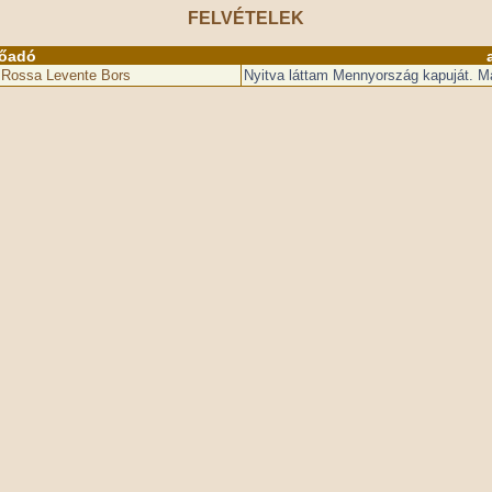
FELVÉTELEK
lőadó
 Rossa Levente Bors
Nyitva láttam Mennyország kapuját. 