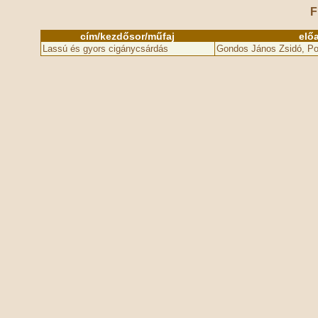
F
cím/kezdősor/műfaj
elő
Lassú és gyors cigánycsárdás
Gondos János Zsidó, Po