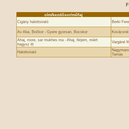
F
cím/kezdősor/műfaj
Cigány halottsirató
Berki Fer
Av Aba, Bočkor - Gyere gyorsan, Bocskor
Kovácsné 
Ahaj, more, sar mukhes ma - Ahaj, férjem, miért
Vargáné M
hagysz itt
Nagymaros
Halottsirató
Tamás