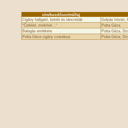
cím/kezdősor/műfaj
Cigány hallgató, botoló és táncnóták
Gulyás István, 
"Čiriklóri, mirikňóri..."
Potta Géza
Balogás emlékére
Potta Géza, D
Potta Géza cigány csárdásai
Potta Géza, Dz