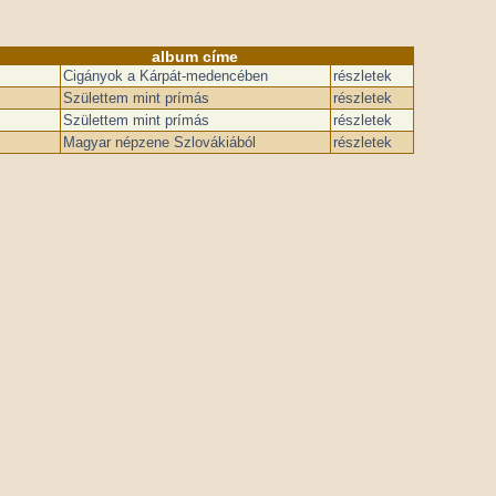
album címe
Cigányok a Kárpát-medencében
részletek
Születtem mint prímás
részletek
Születtem mint prímás
részletek
Magyar népzene Szlovákiából
részletek