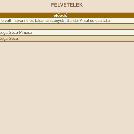
FELVÉTELEK
előadó
Horváth Istvánné és falusi asszonyok, Bandor Antal és családja
zsuga Géza Pimasz
suga Géza