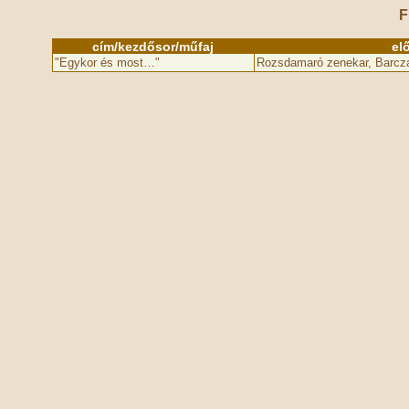
F
cím/kezdősor/műfaj
el
"Egykor és most…"
Rozsdamaró zenekar, Barcza