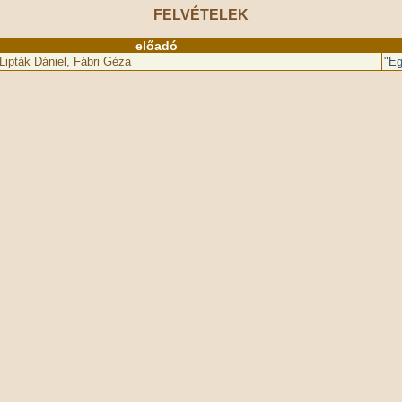
FELVÉTELEK
előadó
 Lipták Dániel, Fábri Géza
"Eg