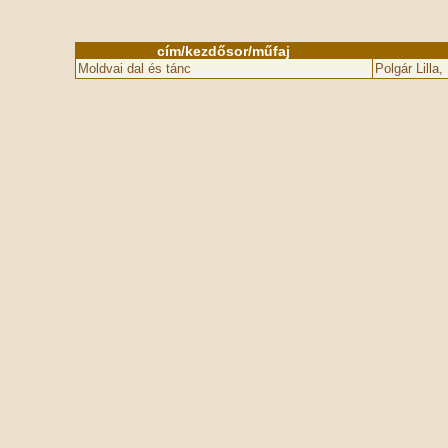
cím/kezdősor/műfaj
Moldvai dal és tánc
Polgár Lilla,