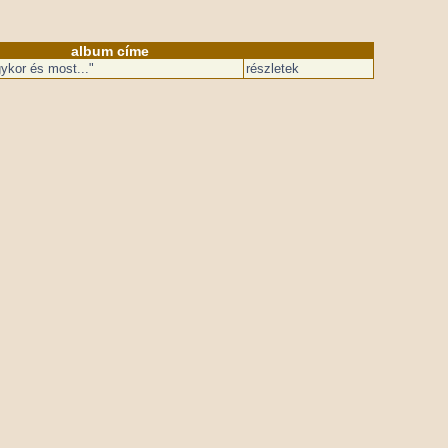
album címe
ykor és most..."
részletek