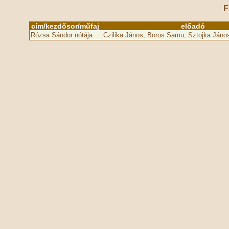
F
cím/kezdősor/műfaj
előadó
Rózsa Sándor nótája
Czilika János, Boros Samu, Sztojka Jáno