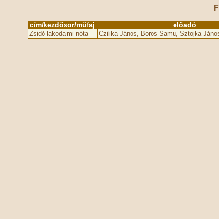
F
cím/kezdősor/műfaj
előadó
Zsidó lakodalmi nóta
Czilika János, Boros Samu, Sztojka Jáno