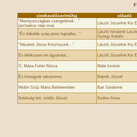
F
cím/kezdősor/műfaj
előadó
"Mennyországban csengetének…"
László Józsefné Kis E
(archaikus népi ima)
László Istvánné Lacz
"Én felkelék szép piros hajnalba…"
György Katalin
"Názáreti Jézus Krisztusunk…"
László Józsefné Kis E
Én lefekszem én ágyamba…
László Józsefné Kis E
Ó, Mária Fehér Rózsa
Máté Imréné
Én kimegyek udvaromra
Bajnók József
Midőn Szűz Mária Betlehemben
Bari Sándorné
Setétség lett, midőn Jézust
Széles Anna