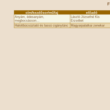
F
cím/kezdősor/műfaj
előadó
Anyám, édesanyám,
László Józsefné Kis
megbocsásson…
Erzsébet
Halottbúcsúztató és lassú cigánytánc
Magyarpalatkai zenekar